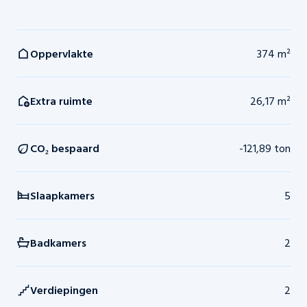
Oppervlakte
374 m²
Extra ruimte
26,17 m²
CO₂ bespaard
-121,89 ton
Slaapkamers
5
Badkamers
2
Verdiepingen
2