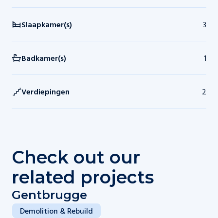
Slaapkamer(s)
3
Badkamer(s)
1
Verdiepingen
2
Check out our
related projects
Gentbrugge
Demolition & Rebuild