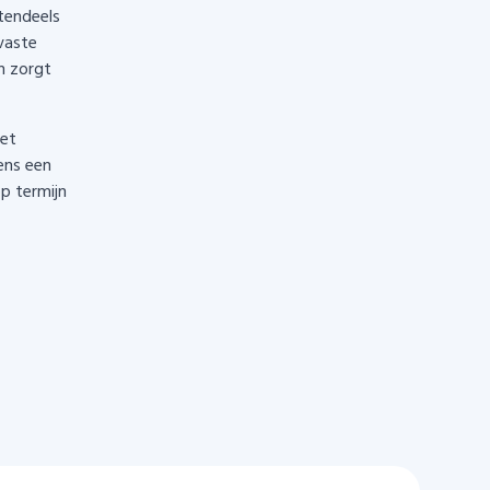
tendeels
vaste
n zorgt
het
ens een
p termijn