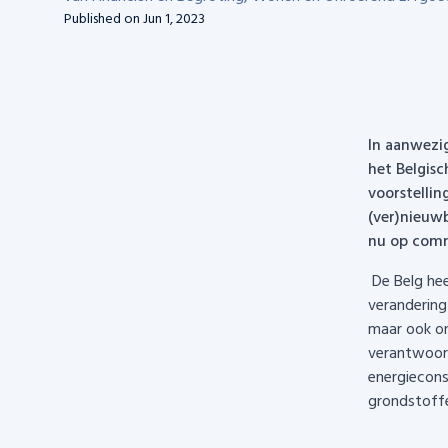
Published on
Jun 1, 2023
In aanwezi
het Belgisc
voorstellin
(ver)nieuw
nu op comme
De Belg hee
verandering
maar ook o
verantwoord
energiecons
grondstoffe