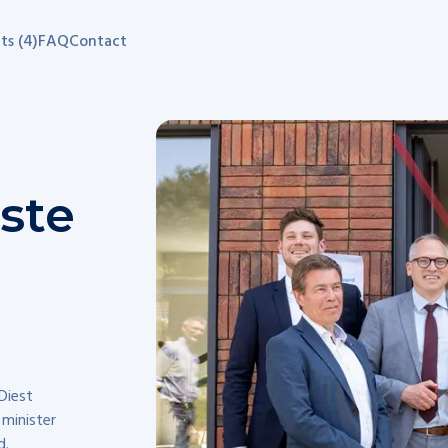
ts (4)
FAQ
Contact
ste
Diest
 minister
d.