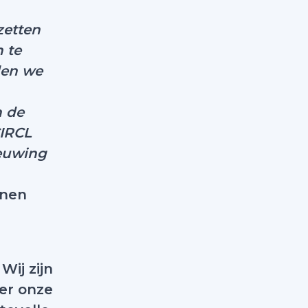
zetten
 te
len we
n de
CIRCL
ieuwing
onen
ij zijn
er onze