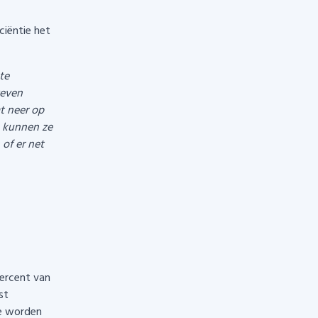
ciëntie het
te
zeven
t neer op
, kunnen ze
of er net
percent van
st
ie worden