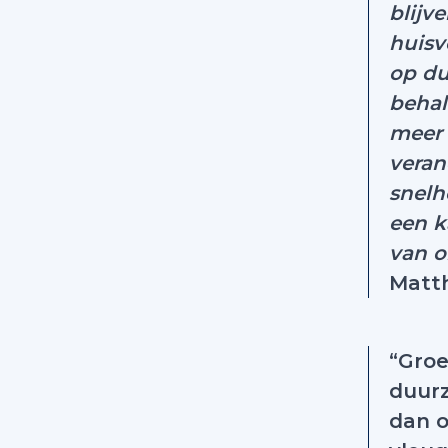
blijv
huisv
op du
behal
meer 
veran
snelh
een k
van o
Matth
“Groe
duurz
dan o