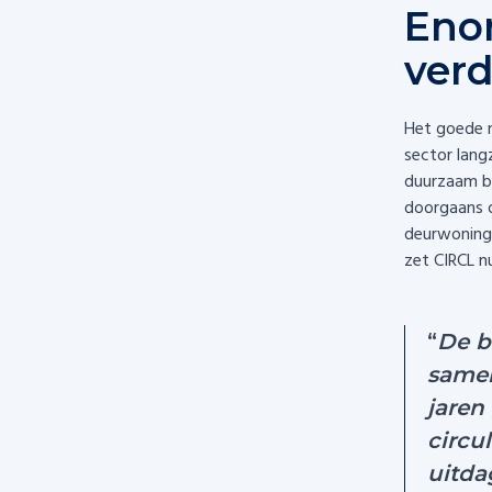
Enor
ver
Het goede 
sector lang
duurzaam b
doorgaans o
deurwoning
zet CIRCL n
“
De b
samen
jaren
circu
uitda