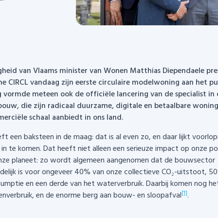
gheid van Vlaams minister van Wonen Matthias Diependaele pr
he CIRCL vandaag zijn eerste circulaire modelwoning aan het pu
g vormde meteen ook de officiële lancering van de specialist in c
bouw, die zijn radicaal duurzame, digitale en betaalbare wonin
rciële schaal aanbiedt in ons land.
ft een baksteen in de maag: dat is al even zo, en daar lijkt voorlop
 in te komen. Dat heeft niet alleen een serieuze impact op onze 
nze planeet: zo wordt algemeen aangenomen dat de bouwsector
elijk is voor ongeveer 40% van onze collectieve CO₂-uitstoot, 5
umptie en een derde van het waterverbruik. Daarbij komen nog he
[1]
nverbruik, en de enorme berg aan bouw- en sloopafval
.