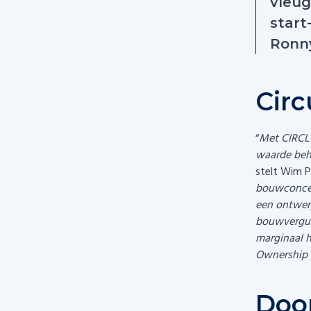
vleug
start
Ronn
Circ
“
Met CIRCL 
waarde beho
stelt Wim P
bouwconcept
een ontwerp
bouwvergunn
marginaal h
Ownership o
Door