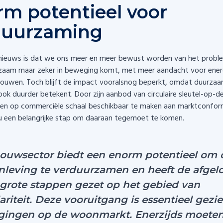
m potentieel voor
duurzaming
nieuws is dat we ons meer en meer bewust worden van het proble
zaam maar zeker in beweging komt, met meer aandacht voor energ
ouwen. Toch blijft de impact vooralsnog beperkt, omdat duurza
ok duurder betekent. Door zijn aanbod van circulaire sleutel-op-d
en op commerciële schaal beschikbaar te maken aan marktconform
u een belangrijke stap om daaraan tegemoet te komen.
ouwsector biedt een enorm potentieel om 
leving te verduurzamen en heeft de afgel
 grote stappen gezet op het gebied van
lariteit. Deze vooruitgang is essentieel gezi
gingen op de woonmarkt. Enerzijds moete