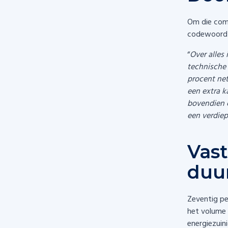
Om die comp
codewoord -
“
Over alles
technische
procent net
een extra 
bovendien e
een verdiep
Vast
duu
Zeventig pe
het volume 
energiezuin