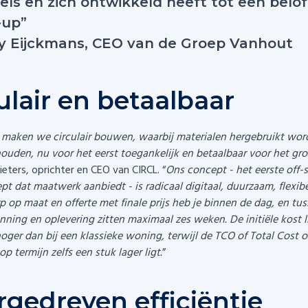
els en zich ontwikkeld heeft tot een belof
-up”
y Eijckmans, CEO van de Groep Vanhout
ulair en betaalbaar
maken we circulair bouwen, waarbij materialen hergebruikt wo
uden, nu voor het eerst toegankelijk en betaalbaar voor het gro
ieters, oprichter en CEO van CIRCL. “
Ons concept - het eerste off-s
 dat maatwerk aanbiedt - is radicaal digitaal, duurzaam, flexibe
 op maat en offerte met finale prijs heb je binnen de dag, en tu
ing en oplevering zitten maximaal zes weken. De initiële kost li
oger dan bij een klassieke woning, terwijl de TCO of Total Cost o
p termijn zelfs een stuk lager ligt.
”
gedreven efficiëntie