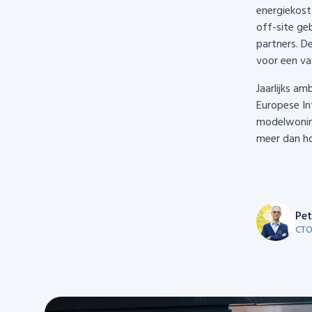
energiekost
off-site ge
partners. D
voor een vas
Jaarlijks am
Europese In
modelwonin
meer dan h
Pet
CTO