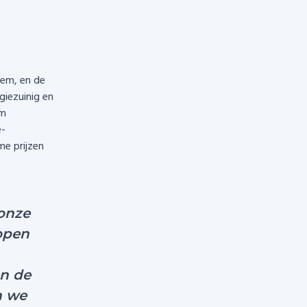
em, en de
iezuinig en
am
e-
e prijzen
onze
open
en de
n we