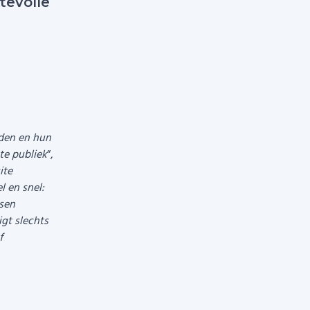
tevolle
rden en hun
te publiek
”,
ite
l en snel:
ssen
gt slechts
f