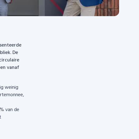
esenteerde
bliek. De
irculaire
gen vanaf
ig weinig
portemonnee,
0% van de
t