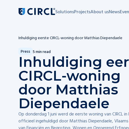
Solutions
Projects
About us
News
Even
Main navigation
Inhuldiging eerste CIRCL-woning door Matthias Diependaele
Press
5 min read
Inhuldiging eer
CIRCL-woning
door Matthias
Diependaele
Op donderdag 1 juni werd de eerste woning van CIRCL in 
officieel ingehuldigd door Matthias Diependaele, Vlaams
van Financiën en Begroting, Wonen en Onroerend Erfgoe