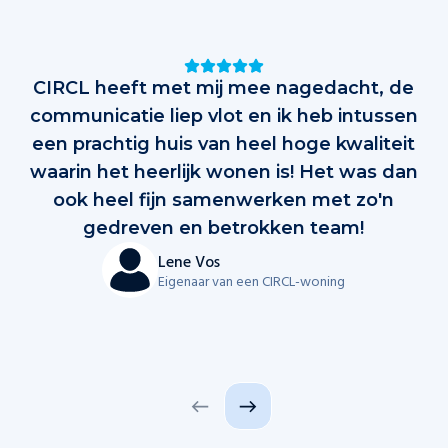
Testimonials
CIRCL heeft met mij mee nagedacht, de
D
communicatie liep vlot en ik heb intussen
een prachtig huis van heel hoge kwaliteit
waarin het heerlijk wonen is! Het was dan
al
ook heel fijn samenwerken met zo'n
op
gedreven en betrokken team!
d
Lene Vos
Eigenaar van een CIRCL-woning