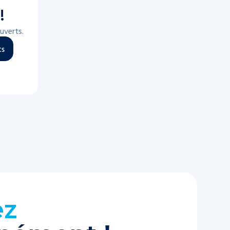
!
uverts.
ts
ez