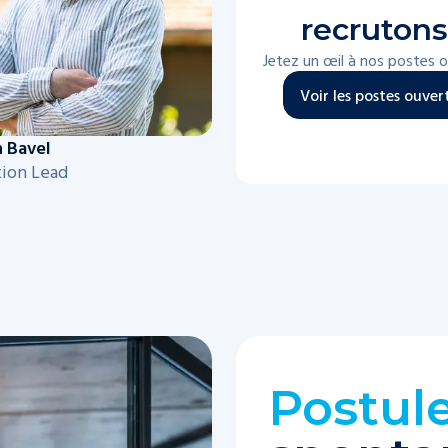
recrutons
Jetez un œil à nos postes o
Voir les postes ouver
 Bavel
tion Lead
Postul