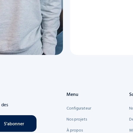
Menu
S
t des
Configurateur
No
Nos projets
Dé
S'abonner
À propos
Ma